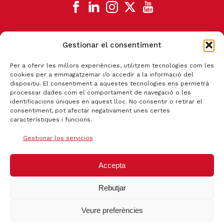
Gestionar el consentiment
CANAL DE DENUNCIA
Per a oferir les millors experiències, utilitzem tecnologies com les
cookies per a emmagatzemar i/o accedir a la informació del
dispositiu. El consentiment a aquestes tecnologies ens permetrà
processar dades com el comportament de navegació o les
identificacions úniques en aquest lloc. No consentir o retirar el
consentiment, pot afectar negativament unes certes
característiques i funcions.
Gestionar los servicios
Accepta
Rebutjar
Certificat qualitat ISO 9001:2015
Veure preferències