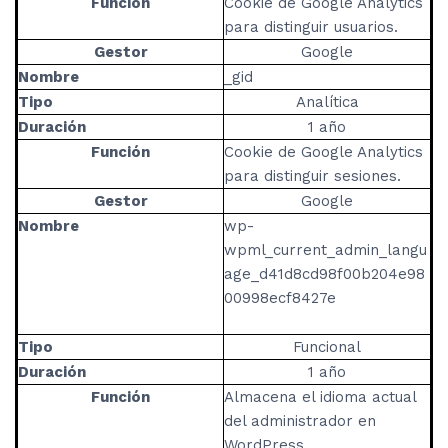
Función
Cookie de Google Analytics
para distinguir usuarios.
Gestor
Google
Nombre
_gid
Tipo
Analítica
Duración
1 año
Función
Cookie de Google Analytics
para distinguir sesiones.
Gestor
Google
Nombre
wp-
wpml_current_admin_langu
age_d41d8cd98f00b204e98
00998ecf8427e
Tipo
Funcional
Duración
1 año
Función
Almacena el idioma actual
del administrador en
WordPress.