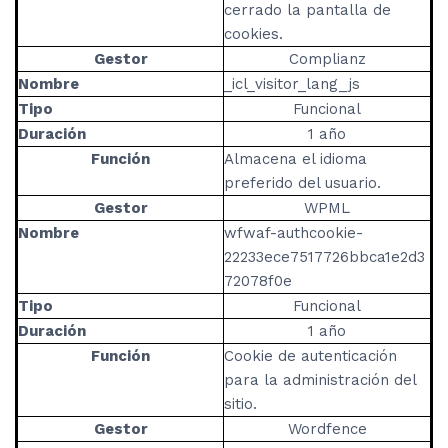
cerrado la pantalla de
cookies.
Gestor
Complianz
Nombre
_icl_visitor_lang_js
Tipo
Funcional
Duración
1 año
Función
Almacena el idioma
preferido del usuario.
Gestor
WPML
Nombre
wfwaf-authcookie-
22233ece7517726bbca1e2d3
72078f0e
Tipo
Funcional
Duración
1 año
Función
Cookie de autenticación
para la administración del
sitio.
Gestor
Wordfence