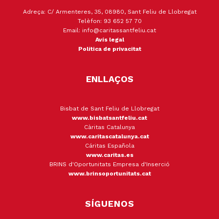
Adreça: C/ Armenteres, 35, 08980, Sant Feliu de Llobregat
Telèfon: 93 652 57 70
Email: info@caritassantfeliu.cat
Avís legal
Política de privacitat
ENLLAÇOS
Bisbat de Sant Feliu de Llobregat
www.bisbatsantfeliu.cat
Càritas Catalunya
www.caritascatalunya.cat
Cáritas Española
www.caritas.es
BRINS d'Oportunitats Empresa d'Inserció
www.brinsoportunitats.cat
SÍGUENOS