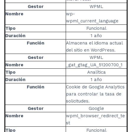
Gestor
WPML
Nombre
wp-
wpml_current_language
Tipo
Funcional
Duración
1 año
Función
Almacena el idioma actual
del sitio en WordPress.
Gestor
WPML
Nombre
_gat_gtag_UA_51200700_1
Tipo
Analítica
Duración
1 año
Función
Cookie de Google Analytics
para controlar la tasa de
solicitudes.
Gestor
Google
Nombre
wpml_browser_redirect_te
st
Tipo
Funcional