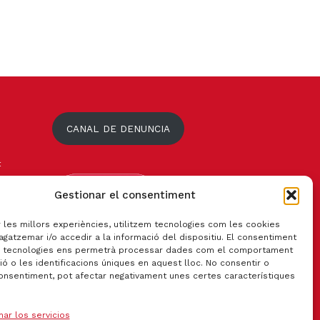
CANAL DE DENUNCIA
t
Gestionar el consentiment
r les millors experiències, utilitzem tecnologies com les cookies
gatzemar i/o accedir a la informació del dispositiu. El consentiment
 tecnologies ens permetrà processar dades com el comportament
ó o les identificacions úniques en aquest lloc. No consentir o
consentiment, pot afectar negativament unes certes característiques
nar los servicios