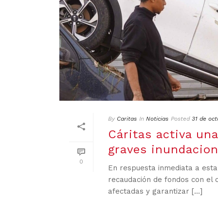
By
Caritas
In
Noticias
Posted
31 de oc
Cáritas activa un
graves inundacion
0
En respuesta inmediata a esta
recaudación de fondos con el 
afectadas y garantizar [...]