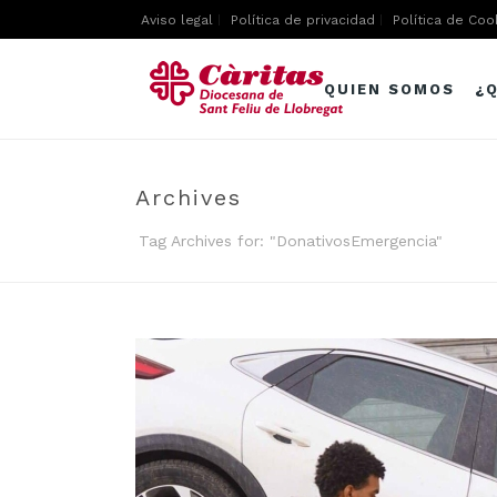
Aviso legal
Política de privacidad
Política de Coo
QUIEN SOMOS
¿
Archives
Tag Archives for: "DonativosEmergencia"