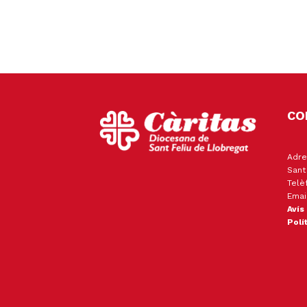
CO
Adre
Sant
Telè
Emai
Avís
Polí