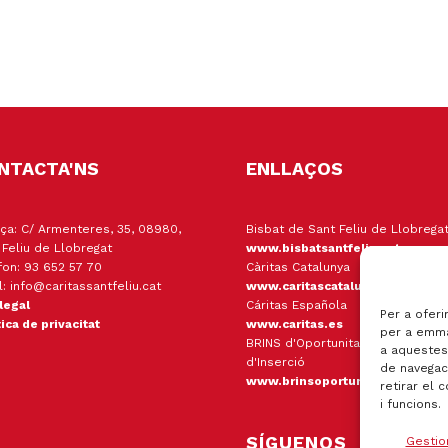
NTACTA'NS
ENLLAÇOS
ça: C/ Armenteres, 35, 08980,
Bisbat de Sant Feliu de Llobrega
 Feliu de Llobregat
www.bisbatsantfeliu.cat
fon: 93 652 57 70
Càritas Catalunya
l: info@caritassantfeliu.cat
www.caritascatalunya.cat
 legal
Cáritas Española
Per a oferi
tica de privacitat
www.caritas.es
per a emma
BRINS d'Oportunitats Empresa
a aquestes
d'Inserció
de navegaci
www.brinsoportunitats.cat
retirar el 
i funcions.
SÍGUENOS
Gestio