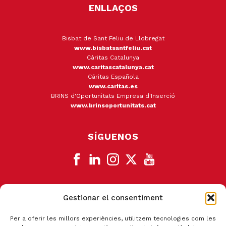
ENLLAÇOS
Bisbat de Sant Feliu de Llobregat
www.bisbatsantfeliu.cat
Càritas Catalunya
www.caritascatalunya.cat
Cáritas Española
www.caritas.es
BRINS d'Oportunitats Empresa d'Inserció
www.brinsoportunitats.cat
SÍGUENOS
Gestionar el consentiment
CANAL DE DENUNCIA
Per a oferir les millors experiències, utilitzem tecnologies com les