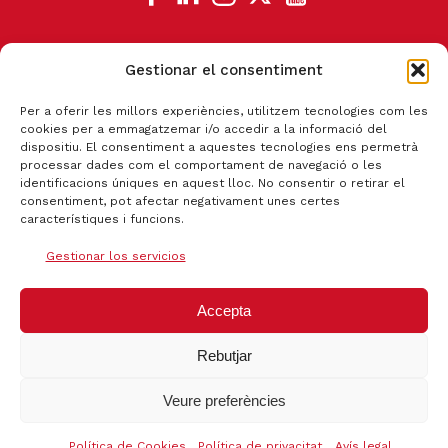
Gestionar el consentiment
CANAL DE DENUNCIA
Per a oferir les millors experiències, utilitzem tecnologies com les
cookies per a emmagatzemar i/o accedir a la informació del
dispositiu. El consentiment a aquestes tecnologies ens permetrà
processar dades com el comportament de navegació o les
identificacions úniques en aquest lloc. No consentir o retirar el
consentiment, pot afectar negativament unes certes
característiques i funcions.
Gestionar los servicios
Accepta
Rebutjar
Certificat qualitat ISO 9001:2015
Veure preferències
Política de Cookies
Política de privacitat
Avís legal