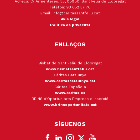
Adreça: C/ Armenteres, 35, 08980, Sant Feliu de Llobregat
Telèfon: 93 652 57 70
Email: info@caritassantfeliu.cat
Avís legal
Política de privacitat
ENLLAÇOS
Bisbat de Sant Feliu de Llobregat
www.bisbatsantfeliu.cat
Càritas Catalunya
www.caritascatalunya.cat
Cáritas Española
www.caritas.es
BRINS d'Oportunitats Empresa d'Inserció
www.brinsoportunitats.cat
SÍGUENOS