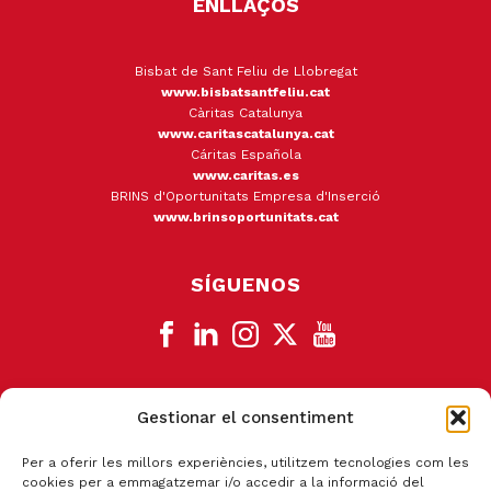
ENLLAÇOS
Bisbat de Sant Feliu de Llobregat
www.bisbatsantfeliu.cat
Càritas Catalunya
www.caritascatalunya.cat
Cáritas Española
www.caritas.es
BRINS d'Oportunitats Empresa d'Inserció
www.brinsoportunitats.cat
SÍGUENOS
Gestionar el consentiment
CANAL DE DENUNCIA
Per a oferir les millors experiències, utilitzem tecnologies com les
cookies per a emmagatzemar i/o accedir a la informació del