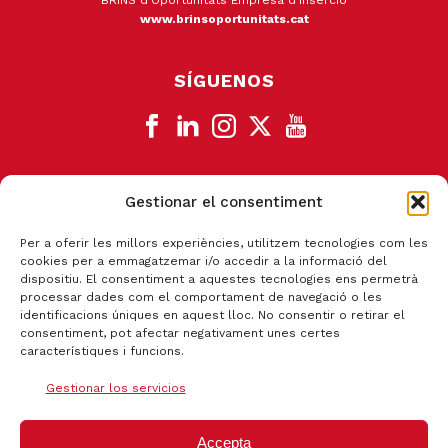
BRINS d'Oportunitats Empresa d'Inserció
www.brinsoportunitats.cat
SÍGUENOS
Gestionar el consentiment
CANAL DE DENUNCIA
Per a oferir les millors experiències, utilitzem tecnologies com les
cookies per a emmagatzemar i/o accedir a la informació del
dispositiu. El consentiment a aquestes tecnologies ens permetrà
processar dades com el comportament de navegació o les
identificacions úniques en aquest lloc. No consentir o retirar el
consentiment, pot afectar negativament unes certes
característiques i funcions.
Gestionar los servicios
Accepta