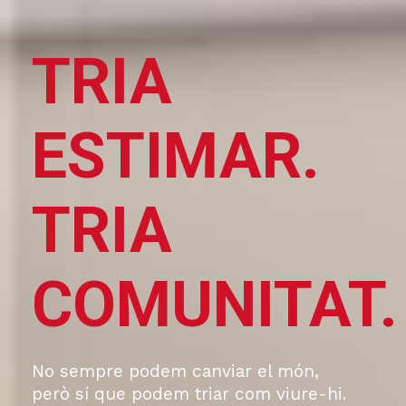
TRIA
ESTIMAR.
TRIA
COMUNITAT.
No sempre podem canviar el món,
però sí que podem triar com viure-hi.