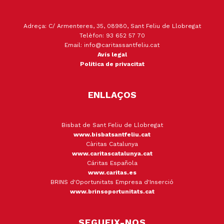
Adreça: C/ Armenteres, 35, 08980, Sant Feliu de Llobregat
Telèfon: 93 652 57 70
Email: info@caritassantfeliu.cat
Avís legal
Política de privacitat
ENLLAÇOS
Bisbat de Sant Feliu de Llobregat
www.bisbatsantfeliu.cat
Càritas Catalunya
www.caritascatalunya.cat
Cáritas Española
www.caritas.es
BRINS d'Oportunitats Empresa d'Inserció
www.brinsoportunitats.cat
SEGUEIX-NOS