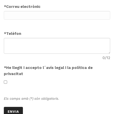
*
Correu electrònic
*
Telèfon
0
/12
*
He llegit i accepto l´avís legal i la política de
privacitat
Els camps amb (*) són obligatoris.