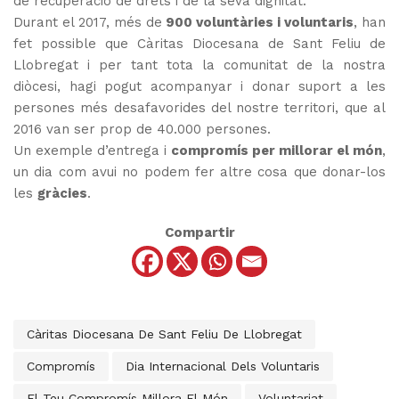
de recuperació de drets i de la seva dignitat.
Durant el 2017, més de
900 voluntàries i voluntaris
, han
fet possible que Càritas Diocesana de Sant Feliu de
Llobregat i per tant tota la comunitat de la nostra
diòcesi, hagi pogut acompanyar i donar suport a les
persones més desafavorides del nostre territori, que al
2016 van ser prop de 40.000 persones.
Un exemple d’entrega i
compromís per millorar el món
,
un dia com avui no podem fer altre cosa que donar-los
les
gràcies
.
Compartir
Càritas Diocesana De Sant Feliu De Llobregat
Compromís
Dia Internacional Dels Voluntaris
El Teu Compromís Millora El Món
Voluntariat