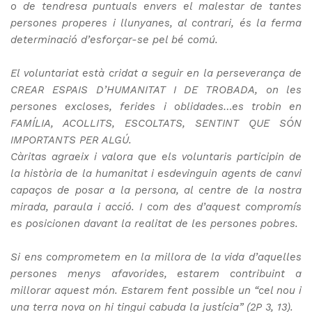
o de tendresa puntuals envers el malestar de tantes
persones properes i llunyanes, al contrari, és la ferma
determinació d’esforçar-se pel bé comú.
El voluntariat està cridat a seguir en la perseverança de
CREAR ESPAIS D’HUMANITAT I DE TROBADA, on les
persones excloses, ferides i oblidades…es trobin en
FAMÍLIA, ACOLLITS, ESCOLTATS, SENTINT QUE SÓN
IMPORTANTS PER ALGÚ.
Càritas agraeix i valora que els voluntaris participin de
la història de la humanitat i esdevinguin agents de canvi
capaços de posar a la persona, al centre de la nostra
mirada, paraula i acció. I com des d’aquest compromís
es posicionen davant la realitat de les persones pobres.
Si ens comprometem en la millora de la vida d’aquelles
persones menys afavorides, estarem contribuint a
millorar aquest món. Estarem fent possible un “cel nou i
una terra nova on hi tingui cabuda la justícia” (2P 3, 13).