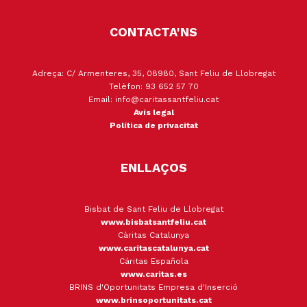
CONTACTA'NS
Adreça: C/ Armenteres, 35, 08980, Sant Feliu de Llobregat
Telèfon: 93 652 57 70
Email: info@caritassantfeliu.cat
Avís legal
Política de privacitat
ENLLAÇOS
Bisbat de Sant Feliu de Llobregat
www.bisbatsantfeliu.cat
Càritas Catalunya
www.caritascatalunya.cat
Cáritas Española
www.caritas.es
BRINS d'Oportunitats Empresa d'Inserció
www.brinsoportunitats.cat