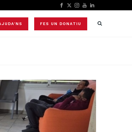
AJUDA’NS
FES UN DONATIU