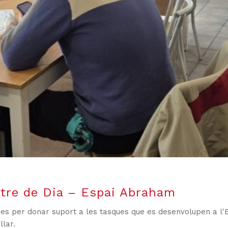
ntre de Dia – Espai Abraham
es per donar suport a les tasques que es desenvolupen a l'
llar.