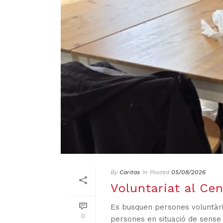
By
Caritas
In
Posted
05/08/2026
Voluntariat al Ce
Es busquen persones voluntàri
0
persones en situació de sense 