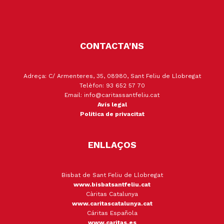
CONTACTA'NS
Adreça: C/ Armenteres, 35, 08980, Sant Feliu de Llobregat
Telèfon: 93 652 57 70
Email: info@caritassantfeliu.cat
Avís legal
Política de privacitat
ENLLAÇOS
Bisbat de Sant Feliu de Llobregat
www.bisbatsantfeliu.cat
Càritas Catalunya
www.caritascatalunya.cat
Cáritas Española
www.caritas.es