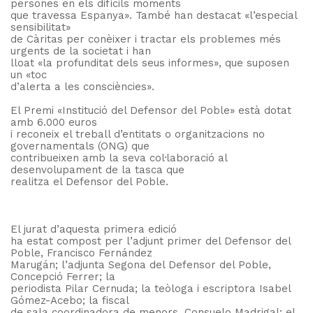
persones en els difícils moments
que travessa Espanya». També han destacat «l’especial
sensibilitat»
de Càritas per conèixer i tractar els problemes més
urgents de la societat i han
lloat «la profunditat dels seus informes», que suposen
un «toc
d’alerta a les consciències».
El Premi «Institució del Defensor del Poble» està dotat
amb 6.000 euros
i reconeix el treball d’entitats o organitzacions no
governamentals (ONG) que
contribueixen amb la seva col·laboració al
desenvolupament de la tasca que
realitza el Defensor del Poble.
El jurat d’aquesta primera edició
ha estat compost per l’adjunt primer del Defensor del
Poble, Francisco Fernández
Marugán; l’adjunta Segona del Defensor del Poble,
Concepció Ferrer; la
periodista Pilar Cernuda; la teòloga i escriptora Isabel
Gómez-Acebo; la fiscal
de sala coordinadora de menors, Consuelo Madrigal; el