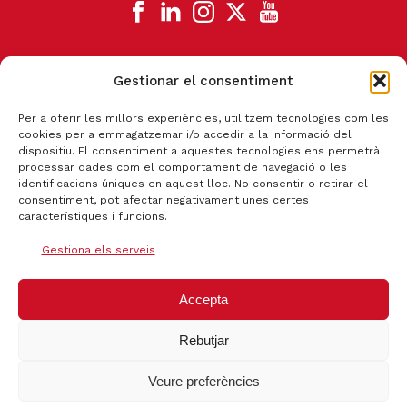
Gestionar el consentiment
CANAL DE DENÚNCIA
Per a oferir les millors experiències, utilitzem tecnologies com les
cookies per a emmagatzemar i/o accedir a la informació del
dispositiu. El consentiment a aquestes tecnologies ens permetrà
processar dades com el comportament de navegació o les
identificacions úniques en aquest lloc. No consentir o retirar el
consentiment, pot afectar negativament unes certes
característiques i funcions.
Gestiona els serveis
Accepta
Rebutjar
Certificat qualitat ISO 9001:2015
Veure preferències