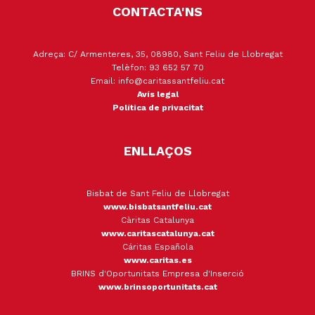
CONTACTA'NS
Adreça: C/ Armenteres, 35, 08980, Sant Feliu de Llobregat
Telèfon: 93 652 57 70
Email: info@caritassantfeliu.cat
Avís legal
Política de privacitat
ENLLAÇOS
Bisbat de Sant Feliu de Llobregat
www.bisbatsantfeliu.cat
Càritas Catalunya
www.caritascatalunya.cat
Cáritas Española
www.caritas.es
BRINS d'Oportunitats Empresa d'Inserció
www.brinsoportunitats.cat