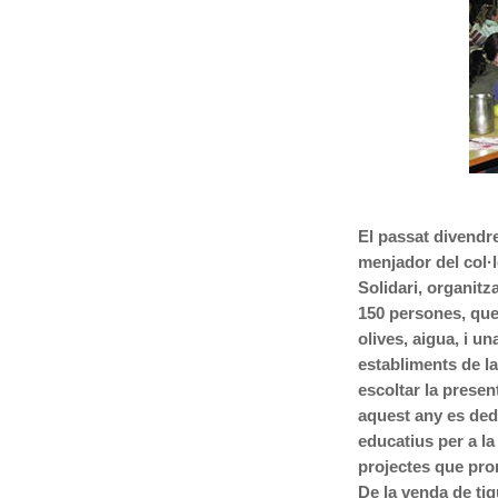
El passat divendre
menjador del col·
Solidari, organitz
150 persones, que 
olives, aigua, i 
establiments de la
escoltar la presen
aquest any es ded
educatius per a la
projectes que prom
De la venda de tiq