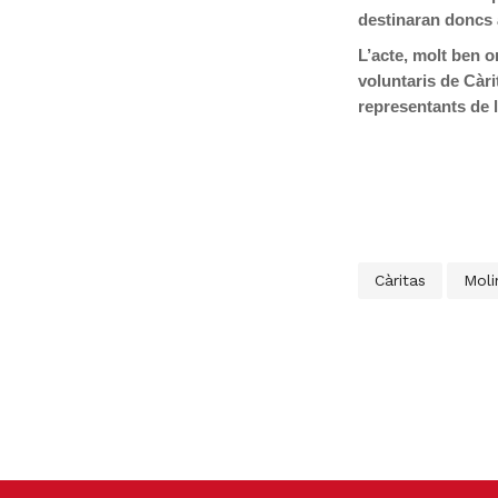
destinaran doncs 
L’acte, molt ben o
voluntaris de Càr
representants de l
Càritas
Moli