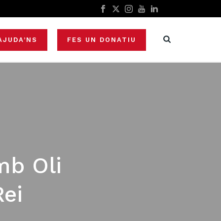
AJUDA’NS
FES UN DONATIU
mb Oli
Rei