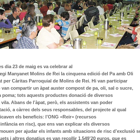
s dia 23 de maig es va celebrar al
legi Manyanet Molins de Rei la cinquena edició del Pa amb Oli
at per Càritas Parroquial de Molins de Rei. Hi van participar
van compartir un àpat auster compost de pa, oli, sal o sucre,
una poma; tots aquests productes donació de diversos
 vila. Abans de l’àpat, però, els assistents van poder
tació, a càrrec dels seus responsables, del projecte al qual
icaven els beneficis: l’ONG «Reir» (recursos
 infància en risc), que ens van explicar els diversos
ouen per ajudar els infants amb situacions de risc d’exclusió so
uets i altres donatius es van recollir 1.549’20 euros, que es