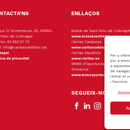
NTACTA'NS
ENLLAÇOS
ça: C/ Armenteres, 35, 08980,
Bisbat de Sant Feliu de Llobrega
 Feliu de Llobregat
www.bisbatsantfeliu.cat
fon: 93 652 57 70
Càritas Catalunya
l: info@caritassantfeliu.cat
www.caritascatalunya.cat
 legal
Cáritas Española
Per a oferi
tica de privacitat
www.caritas.es
per a emma
BRINS d'Oportunitats Empresa
a aquestes
d'Inserció
de navegaci
www.brinsoportunitats.cat
retirar el 
i funcions.
SEGUEIX-NOS
Gestio
A