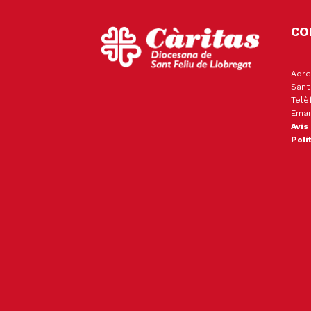
CO
Adre
Sant
Telè
Emai
Avís
Polí