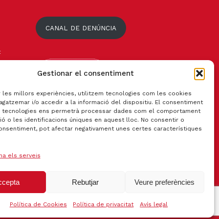
CANAL DE DENÚNCIA
t
Gestionar el consentiment
r les millors experiències, utilitzem tecnologies com les cookies
gatzemar i/o accedir a la informació del dispositiu. El consentiment
 tecnologies ens permetrà processar dades com el comportament
ó o les identificacions úniques en aquest lloc. No consentir o
consentiment, pot afectar negativament unes certes característiques
na els serveis
ccepta
Rebutjar
Veure preferències
Certificat qualitat ISO 9001:2015
Política de Cookies
Política de privacitat
Avís legal