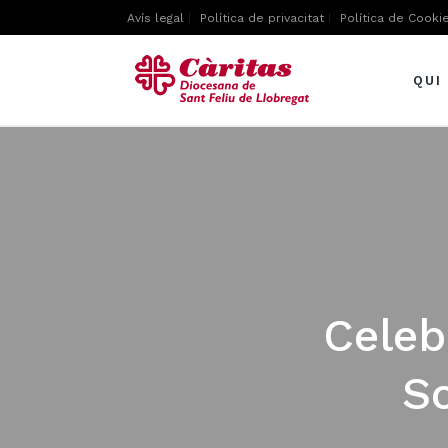
Avís legal
Política de privacitat
Política de Cooki
QUI
Celeb
So