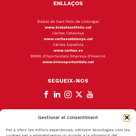
ENLLAÇOS
Bisbat de Sant Feliu de Llobregat
www.bisbatsantfeliu.cat
Càritas Catalunya
www.caritascatalunya.cat
Cáritas Española
www.caritas.es
BRINS d'Oportunitats Empresa d'Inserció
www.brinsoportunitats.cat
SEGUEIX-NOS
Gestionar el consentiment
CANAL DE DENÚNCIA
Per a oferir les millors experiències, utilitzem tecnologies com les
cookies per a emmagatzemar i/o accedir a la informació del