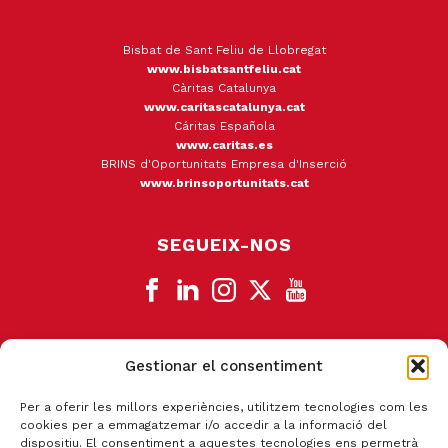
Bisbat de Sant Feliu de Llobregat
www.bisbatsantfeliu.cat
Càritas Catalunya
www.caritascatalunya.cat
Cáritas Española
www.caritas.es
BRINS d'Oportunitats Empresa d'Inserció
www.brinsoportunitats.cat
SEGUEIX-NOS
Gestionar el consentiment
CANAL DE DENÚNCIA
Per a oferir les millors experiències, utilitzem tecnologies com les
cookies per a emmagatzemar i/o accedir a la informació del
dispositiu. El consentiment a aquestes tecnologies ens permetrà