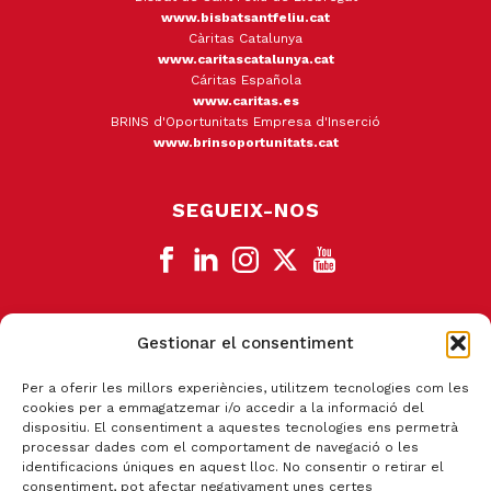
www.bisbatsantfeliu.cat
Càritas Catalunya
www.caritascatalunya.cat
Cáritas Española
www.caritas.es
BRINS d'Oportunitats Empresa d'Inserció
www.brinsoportunitats.cat
SEGUEIX-NOS
Gestionar el consentiment
CANAL DE DENÚNCIA
Per a oferir les millors experiències, utilitzem tecnologies com les
cookies per a emmagatzemar i/o accedir a la informació del
dispositiu. El consentiment a aquestes tecnologies ens permetrà
processar dades com el comportament de navegació o les
identificacions úniques en aquest lloc. No consentir o retirar el
consentiment, pot afectar negativament unes certes