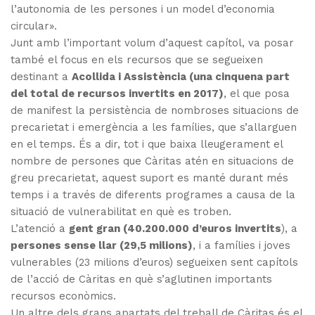
l’autonomia de les persones i un model d’economia
circular».
Junt amb l’important volum d’aquest capítol, va posar
també el focus en els recursos que se segueixen
destinant a
Acollida i Assistència (una cinquena part
del total de recursos invertits en 2017)
, el que posa
de manifest la persistència de nombroses situacions de
precarietat i emergència a les famílies, que s’allarguen
en el temps. És a dir, tot i que baixa lleugerament el
nombre de persones que Càritas atén en situacions de
greu precarietat, aquest suport es manté durant més
temps i a través de diferents programes a causa de la
situació de vulnerabilitat en què es troben.
L’atenció a
gent gran (40.200.000 d’euros invertits
), a
persones sense llar (29,5 milions)
, i a famílies i joves
vulnerables (23 milions d’euros) segueixen sent capítols
de l’acció de Càritas en què s’aglutinen importants
recursos econòmics.
Un altre dels grans apartats del treball de Càritas és el