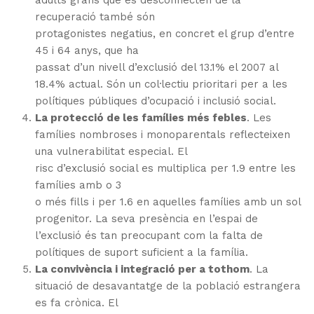
adults grans que es desconnecten de la
recuperació també són
protagonistes negatius, en concret el grup d’entre
45 i 64 anys, que ha
passat d’un nivell d’exclusió del 13.1% el 2007 al
18.4% actual.
Són un col·lectiu prioritari per a les
polítiques públiques d’ocupació i inclusió social.
La protecció de les famílies més febles
.
Les
famílies nombroses i monoparentals reflecteixen
una vulnerabilitat especial.
El
risc d’exclusió social es multiplica per 1.9 entre les
famílies amb o 3
o més fills i per 1.6 en aquelles famílies amb un sol
progenitor.
La seva presència en l’espai de
l’exclusió és tan preocupant com la falta de
polítiques de suport suficient a la família.
La convivència i integració per a tothom
.
La
situació de desavantatge de la població estrangera
es fa crònica.
El