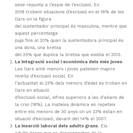
sexe repunta a l’espai de l’exclusió.
En
2018 trobem situacions d’exclusió en el 16% de les
llars on la figura
del sustentador principal és masculina, mentre que
aquest percentatge
puja fins al 20% quan la sustentadora principal és
una dona, una bretxa
del 25% que duplica la bretxa que existia
el 2013.
La integració social i econòmica dels més joves
.
Les llars amb menors i joves pateixen majors
nivells d’exclusió social.
En
l’actualitat el 23% dels menors d’edat es troben en
llars en situació
d’exclusió social, xifres superiors a les d’abans de
la crisi (18%).
La mateixa dinàmica es repeteix
entre els menors de 30 anys on un 23% estan en
situació d’exclusió, davant del 14% el 2007.
La inserció laboral dels adults grans
.
Els