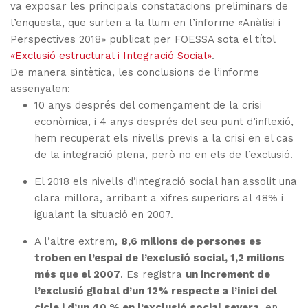
va exposar les principals constatacions preliminars de
l’enquesta, que surten a la llum en l’informe «Anàlisi i
Perspectives 2018» publicat per FOESSA sota el títol
«Exclusió estructural i Integració Social»
.
De manera sintètica, les conclusions de l’informe
assenyalen:
10 anys després del començament de la crisi
econòmica, i 4 anys després del seu punt d’inflexió,
hem recuperat els nivells previs a la crisi en el cas
de la integració plena, però no en els de l’exclusió.
El 2018 els nivells d’integració social han assolit una
clara millora, arribant a xifres superiors al 48% i
igualant la situació en 2007.
A l’altre extrem,
8,6 milions de persones es
troben en l’espai de l’exclusió social, 1,2 milions
més que el 2007
. Es registra
un increment de
l’exclusió global d’un 12% respecte a l’inici del
cicle i d’un 40 % en l’exclusió social severa
, en