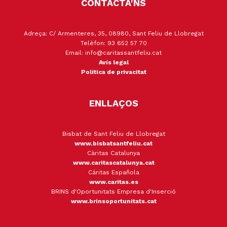
CONTACTA'NS
Adreça: C/ Armenteres, 35, 08980, Sant Feliu de Llobregat
Telèfon: 93 652 57 70
Email: info@caritassantfeliu.cat
Avís legal
Política de privacitat
ENLLAÇOS
Bisbat de Sant Feliu de Llobregat
www.bisbatsantfeliu.cat
Càritas Catalunya
www.caritascatalunya.cat
Cáritas Española
www.caritas.es
BRINS d'Oportunitats Empresa d'Inserció
www.brinsoportunitats.cat