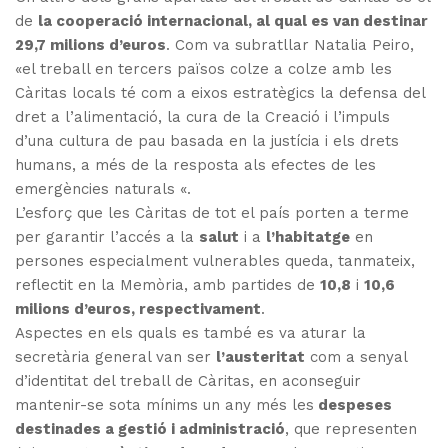
de
la cooperació internacional, al qual es van destinar
29,7 milions d’euros
. Com va subratllar Natalia Peiro,
«el treball en tercers països colze a colze amb les
Càritas locals té com a eixos estratègics la defensa del
dret a l’alimentació, la cura de la Creació i l’impuls
d’una cultura de pau basada en la justícia i els drets
humans, a més de la resposta als efectes de les
emergències naturals «.
L’esforç que les Càritas de tot el país porten a terme
per garantir l’accés a la
salut
i a
l’habitatge
en
persones especialment vulnerables queda, tanmateix,
reflectit en la Memòria, amb partides de
10,8
i
10,6
milions d’euros, respectivament
.
Aspectes en els quals es també es va aturar la
secretària general van ser
l’austeritat
com a senyal
d’identitat del treball de Càritas, en aconseguir
mantenir-se sota mínims un any més les
despeses
destinades a gestió i administració
, que representen