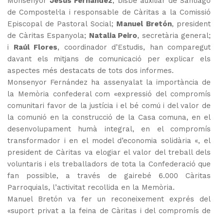
Monsenyor
Jesús Fernández
, bisbe auxiliar de Santiago
de Compostel·la i responsable de Càritas a la Comissió
Episcopal de Pastoral Social;
Manuel Bretón
, president
de Càritas Espanyola;
Natalia Peiro
, secretària general;
i
Raúl Flores
, coordinador d’Estudis, han comparegut
davant els mitjans de comunicació per explicar els
aspectes més destacats de tots dos informes.
Monsenyor Fernández ha assenyalat la importància de
la Memòria confederal com «expressió del compromís
comunitari favor de la justícia i el bé comú i del valor de
la comunió en la construcció de la Casa comuna, en el
desenvolupament humà integral, en el compromís
transformador i en el model d’economia solidària «, el
president de Càritas va elogiar el valor del treball dels
voluntaris i els treballadors de tota la Confederació que
fan possible, a través de gairebé 6.000 Càritas
Parroquials, l’activitat recollida en la Memòria.
Manuel Bretón va fer un reconeixement exprés del
«suport privat a la feina de Càritas i del compromís de