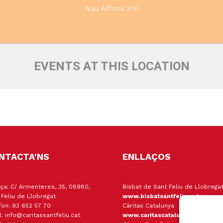
Nau Alfons XIII
EVENTS AT THIS LOCATION
NTACTA'NS
ENLLAÇOS
ça: C/ Armenteres, 35, 08980,
Bisbat de Sant Feliu de Llobrega
 Feliu de Llobregat
www.bisbatsantfeliu.cat
fon: 93 652 57 70
Càritas Catalunya
l: info@caritassantfeliu.cat
www.caritascatalunya.cat