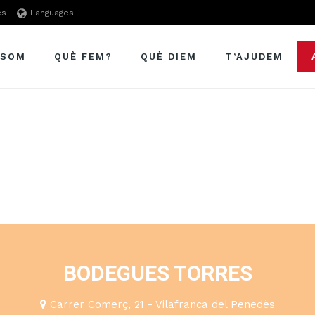
es
Languages
 SOM
QUÈ FEM?
QUÈ DIEM
T’AJUDEM
BODEGUES TORRES
Carrer Comerç, 21 - Vilafranca del Penedès