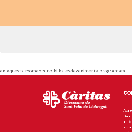
en aquests moments no hi ha esdeveniments programats
CO
Adre
Sant
Telè
Emai