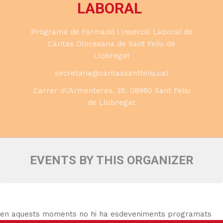
LABORAL
Programa de Formació i Inserció Laboral de
Càritas DIocesana de Sant Feliu de
Llobregat
secretaria@caritassantfeliu.cat
Carrer d\'Armenteres, 35. 08980 Sant Feliu
de Llobregat
EVENTS BY THIS ORGANIZER
en aquests moments no hi ha esdeveniments programats