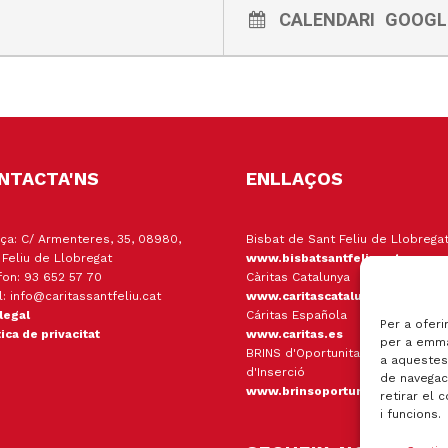
CALENDARI
GOOGL
NTACTA'NS
ENLLAÇOS
ça: C/ Armenteres, 35, 08980,
Bisbat de Sant Feliu de Llobrega
 Feliu de Llobregat
www.bisbatsantfeliu.cat
fon: 93 652 57 70
Càritas Catalunya
l: info@caritassantfeliu.cat
www.caritascatalunya.cat
 legal
Cáritas Española
Per a oferi
tica de privacitat
www.caritas.es
per a emma
BRINS d'Oportunitats Empresa
a aquestes
d'Inserció
de navegaci
www.brinsoportunitats.cat
retirar el 
i funcions.