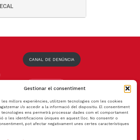
ECAL
CANAL DE DENÚNCIA
t
Gestionar el consentiment
r les millors experiències, utilitzem tecnologies com les cookies
gatzemar i/o accedir a la informació del dispositiu. El consentiment
 tecnologies ens permetrà processar dades com el comportament
ó o les identificacions úniques en aquest lloc. No consentir o
consentiment, pot afectar negativament unes certes característiques