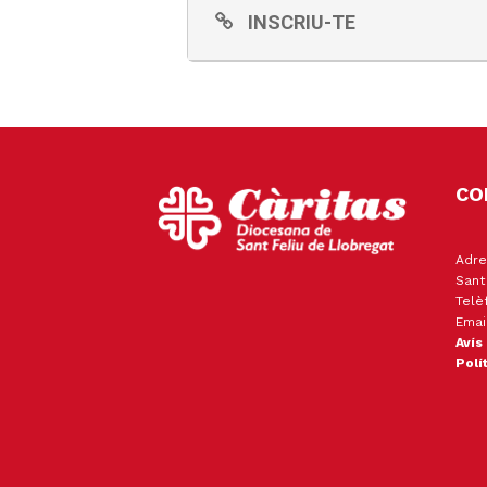
INSCRIU-TE
CO
Adre
Sant
Telè
Emai
Avís
Polí