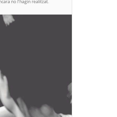
ara no l'hagin realitzat.