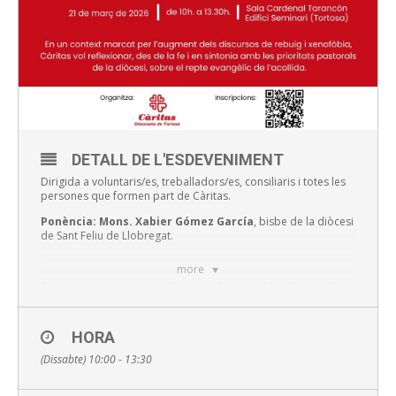
DETALL DE L'ESDEVENIMENT
Dirigida a voluntaris/es, treballadors/es, consiliaris i totes les
persones que formen part de Càritas.
Ponència: Mons. Xabier Gómez García
, bisbe de la diòcesi
de Sant Feliu de Llobregat.
more
En un temps marcat per divisions i discursos de rebuig, volem
tornar a posar al centre allò que ens defineix: som una sola
família humana. Per això comptarem amb la presència de
Mons. Xabier Gómez García
, bisbe de Sant Feliu de
HORA
Llobregat i membre de la Subcomissió Episcopal per a les
Migracions i la Mobilitat Humana de la CEE.
(Dissabte) 10:00 - 13:30
Aquesta jornada vol ser un espai per retrobar-nos, escoltar-