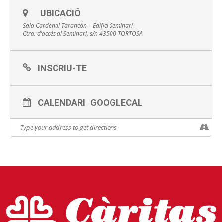
nos i renovar junts el nostre compromís amb l’acollida i
l’esperança.
UBICACIÓ
✨ Mentre hi hagi persones, hi ha esperança!
Sala Cardenal Tarancón – Edifici Seminari
Ctra. d’accés al Seminari, s/n 43500 TORTOSA
PREINSCRIPCIÓ AQUÍ
INSCRIU-TE
CALENDARI
GOOGLECAL