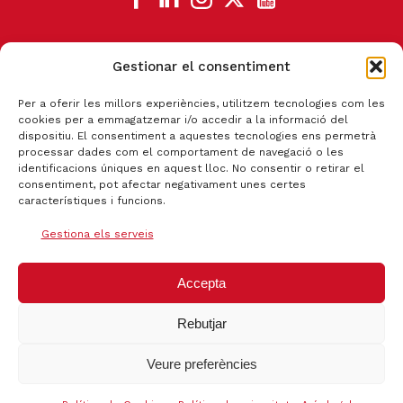
Gestionar el consentiment
CANAL DE DENÚNCIA
Per a oferir les millors experiències, utilitzem tecnologies com les
cookies per a emmagatzemar i/o accedir a la informació del
dispositiu. El consentiment a aquestes tecnologies ens permetrà
processar dades com el comportament de navegació o les
identificacions úniques en aquest lloc. No consentir o retirar el
consentiment, pot afectar negativament unes certes
característiques i funcions.
Gestiona els serveis
Accepta
Rebutjar
Certificat qualitat ISO 9001:2015
Veure preferències