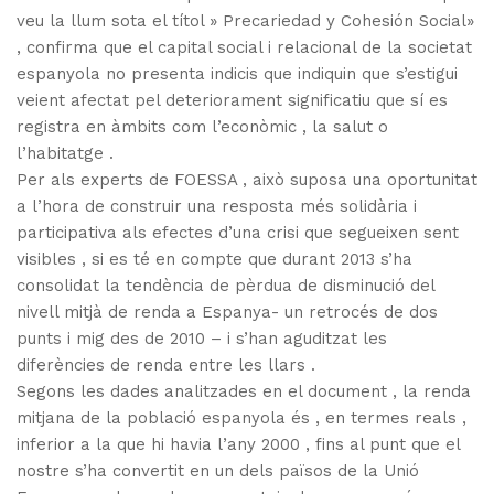
veu la llum sota el títol » Precariedad y Cohesión Social»
, confirma que el capital social i relacional de la societat
espanyola no presenta indicis que indiquin que s’estigui
veient afectat pel deteriorament significatiu que sí es
registra en àmbits com l’econòmic , la salut o
l’habitatge .
Per als experts de FOESSA , això suposa una oportunitat
a l’hora de construir una resposta més solidària i
participativa als efectes d’una crisi que segueixen sent
visibles , si es té en compte que durant 2013 s’ha
consolidat la tendència de pèrdua de disminució del
nivell mitjà de renda a Espanya- un retrocés de dos
punts i mig des de 2010 – i s’han aguditzat les
diferències de renda entre les llars .
Segons les dades analitzades en el document , la renda
mitjana de la població espanyola és , en termes reals ,
inferior a la que hi havia l’any 2000 , fins al punt que el
nostre s’ha convertit en un dels països de la Unió