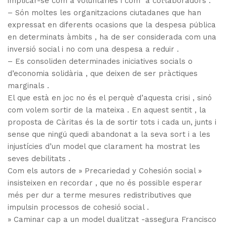
implicar-se com a voluntàries i com a col·laboradors .
– Són moltes les organitzacions ciutadanes que han
expressat en diferents ocasions que la despesa pública
en determinats àmbits , ha de ser considerada com una
inversió social i no com una despesa a reduir .
– Es consoliden determinades iniciatives socials o
d’economia solidària , que deixen de ser pràctiques
marginals .
El que està en joc no és el perquè d’aquesta crisi , sinó
com volem sortir de la mateixa . En aquest sentit , la
proposta de Càritas és la de sortir tots i cada un, junts i
sense que ningú quedi abandonat a la seva sort i a les
injustícies d’un model que clarament ha mostrat les
seves debilitats .
Com els autors de » Precariedad y Cohesión social »
insisteixen en recordar , que no és possible esperar
més per dur a terme mesures redistributives que
impulsin processos de cohesió social .
» Caminar cap a un model dualitzat -assegura Francisco