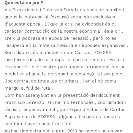
Què està en joc ?
A » Precariedad i Cohesión Social» es posa de manifest
que ni la pobresa ni l’exclusió social són exclusives
d’aquesta època . El que la crisi ha evidenciat és el
caràcter contracíclic de la nostra economia , és a dir ,
creix la pobresa en època de recessió , però no es
recupera en la mateixa mesura en èpoques expansives .
Sens dubte , és el model – com Càritas i FOESSA
insisteixen des de fa temps- el que correspon revisar i ,
en concret , si el nostre país aposta fermament per un
model en el qual la persona i la seva dignitat ocupin el
lloc central de totes les prioritats , i on el bé comú
marqui el full de ruta .
Com han assenyalat en la presentació del document
Francisco Lorenzo i Guillermo Fernández , coordinador i
tècnic , respectivament , de l’Equip d’Estudis de Càritas
Espanyola i de FOESSA , algunes d’aquestes apostes
semblen haver quedat en l’oblit .
Així ho demostra que durant 2013 no només no es van