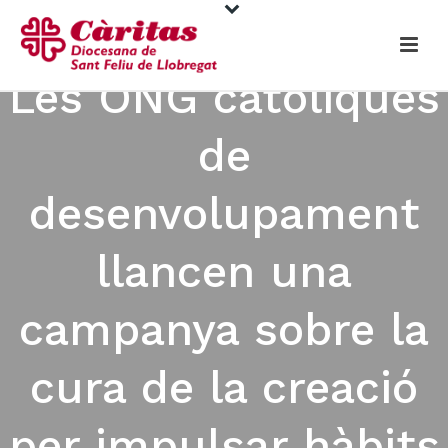
Les ONG catòliques
de
desenvolupament
llancen una
campanya sobre la
cura de la creació
per impulsar hàbits