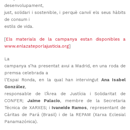
desenvolupament,
just, solidari i sostenible, i perquè canviï els seus hàbits
de consum i
estils de vida.
[
Els materials de la campanya estan disponibles a
www.enlazateporlajusticia.org
]
La
campanya s’ha presentat avui a Madrid, en una roda de
premsa celebrada a
l’Espai Ronda, en la qual han intervingut
Ana Isabel
González
,
responsable de l’Àrea de Justícia i Solidaritat de
CONFER;
Jaime Palacio
, membre de la Secretaria
Tècnica de XARXES;
i
Ivaneide Ramos
, representant de
Càritas de Pará (Brasil) i de la REPAM (Xarxa Eclesial
Panamazónica).