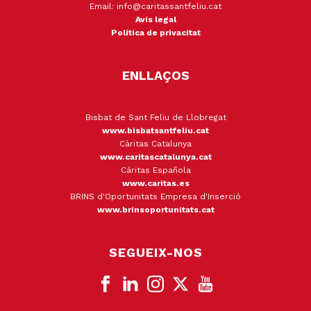
Email: info@caritassantfeliu.cat
Avís legal
Política de privacitat
ENLLAÇOS
Bisbat de Sant Feliu de Llobregat
www.bisbatsantfeliu.cat
Càritas Catalunya
www.caritascatalunya.cat
Cáritas Española
www.caritas.es
BRINS d'Oportunitats Empresa d'Inserció
www.brinsoportunitats.cat
SEGUEIX-NOS