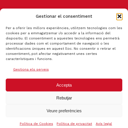
Gestionar el consentiment
CANAL DE DENÚNCIA
Per a oferir les millors experiències, utilitzem tecnologies com les
cookies per a emmagatzemar i/o accedir a la informació del
dispositiu. El consentiment a aquestes tecnologies ens permetrà
processar dades com el comportament de navegació o les
identificacions úniques en aquest lloc. No consentir o retirar el
consentiment, pot afectar negativament unes certes
característiques i funcions.
Gestiona els serveis
Accepta
Rebutjar
Certificat qualitat ISO 9001:2015
Veure preferències
Política de Cookies
Política de privacitat
Avís legal