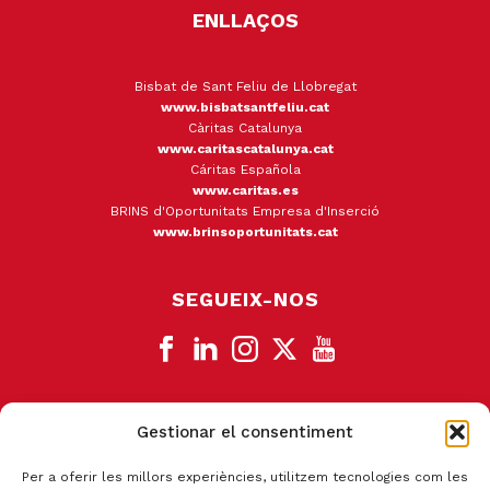
ENLLAÇOS
Bisbat de Sant Feliu de Llobregat
www.bisbatsantfeliu.cat
Càritas Catalunya
www.caritascatalunya.cat
Cáritas Española
www.caritas.es
BRINS d'Oportunitats Empresa d'Inserció
www.brinsoportunitats.cat
SEGUEIX-NOS
Gestionar el consentiment
CANAL DE DENÚNCIA
Per a oferir les millors experiències, utilitzem tecnologies com les