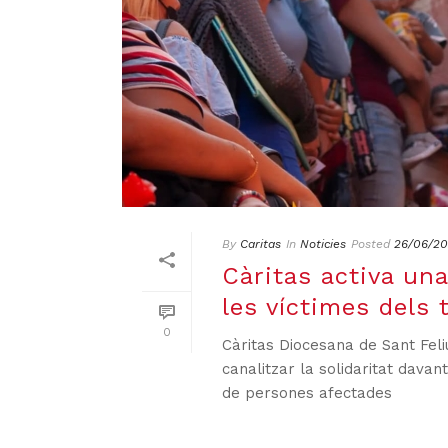
By
Caritas
In
Noticies
Posted
26/06/2
Càritas activa un
les víctimes dels
0
Càritas Diocesana de Sant Fe
canalitzar la solidaritat davan
de persones afectades