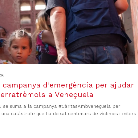
026
a campanya d’emergència per ajudar
 terratrèmols a Veneçuela
liu se suma a la campanya #CàritasAmbVeneçuela per
t una catàstrofe que ha deixat centenars de víctimes i milers