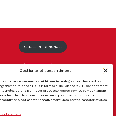
CANAL DE DENÚNCIA
t
Gestionar el consentiment
r les millors experiències, utilitzem tecnologies com les cookies
gatzemar i/o accedir a la informació del dispositiu. El consentiment
 tecnologies ens permetrà processar dades com el comportament
ó o les identificacions úniques en aquest lloc. No consentir o
consentiment, pot afectar negativament unes certes característiques
na els serveis