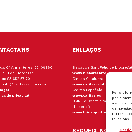
NTACTA'NS
ENLLAÇOS
ça: C/ Armenteres, 35, 08980,
Bisbat de Sant Feliu de Llobrega
 Feliu de Llobregat
www.bisbatsantfeliu.cat
fon: 93 652 57 70
Càritas Catalunya
l: info@caritassantfeliu.cat
www.caritascatalunya.cat
 legal
Cáritas Española
Per a oferi
tica de privacitat
www.caritas.es
per a emma
BRINS d'Oportunitats Empresa
a aquestes
d'Inserció
de navegaci
www.brinsoportunitats.cat
retirar el 
i funcions.
SEGUEIX-NOS
Gestio