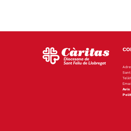
CO
Adre
Sant
Telè
Emai
Avís
Polí