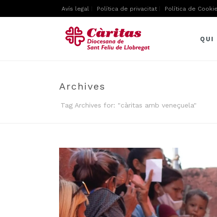
Avís legal
Política de privacitat
Política de Cooki
QUI
Archives
Tag Archives for: "càritas amb veneçuela"