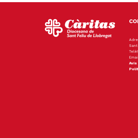
CO
Adre
Sant
Telè
Emai
Avís
Polí