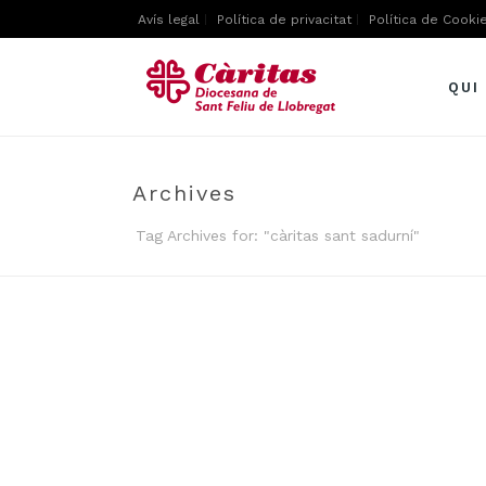
Avís legal
Política de privacitat
Política de Cooki
QUI
Archives
Tag Archives for: "càritas sant sadurní"