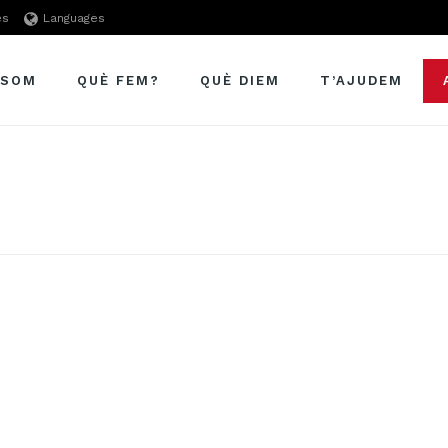
es
Languages
 SOM
QUÈ FEM?
QUÈ DIEM
T’AJUDEM