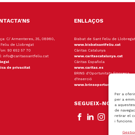
NTACTA'NS
ENLLAÇOS
ça: C/ Armenteres, 35, 08980,
Bisbat de Sant Feliu de Llobrega
 Feliu de Llobregat
www.bisbatsantfeliu.cat
fon: 93 652 57 70
Càritas Catalunya
l: info@caritassantfeliu.cat
www.caritascatalunya.cat
 legal
Cáritas Española
tica de privacitat
www.caritas.es
BRINS d'Oportunitats Empresa
d'Inserció
www.brinsoportunitats.cat
Per a oferi
per a emma
SEGUEIX-NOS
a aquestes
de navegaci
retirar el 
i funcions.
Gestio