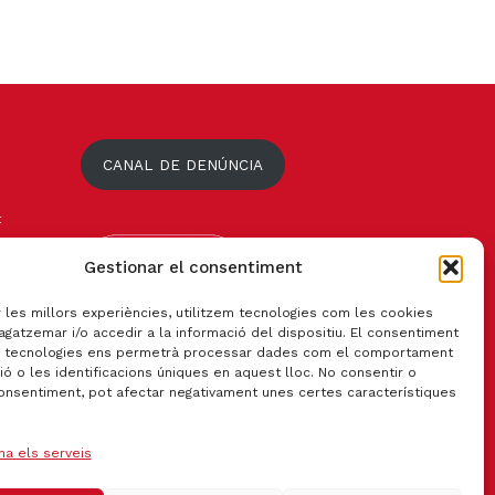
CANAL DE DENÚNCIA
t
Gestionar el consentiment
r les millors experiències, utilitzem tecnologies com les cookies
gatzemar i/o accedir a la informació del dispositiu. El consentiment
 tecnologies ens permetrà processar dades com el comportament
ó o les identificacions úniques en aquest lloc. No consentir o
consentiment, pot afectar negativament unes certes característiques
na els serveis