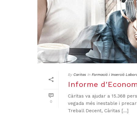
By
Caritas
In
Formació i Inserció Labor
Informe d’Economi
Càritas va ajudar a 15.368 per
0
vegada més inestable i precari
Treball Decent, Càritas [...]