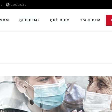
es
Languages
 SOM
QUÈ FEM?
QUÈ DIEM
T’AJUDEM