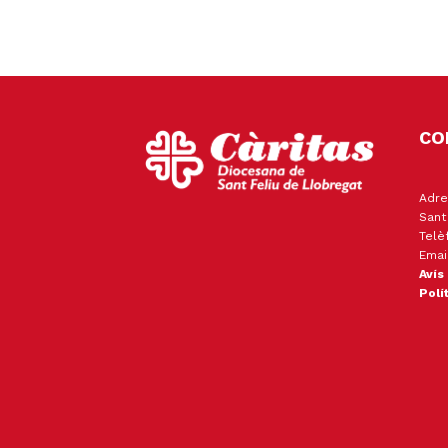
CO
Adre
Sant
Telè
Emai
Avís
Polí