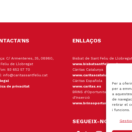
NTACTA'NS
ENLLAÇOS
ça: C/ Armenteres, 35, 08980,
Bisbat de Sant Feliu de Llobrega
 Feliu de Llobregat
www.bisbatsantfeliu.cat
fon: 93 652 57 70
Càritas Catalunya
l: info@caritassantfeliu.cat
www.caritascatalunya.cat
 legal
Cáritas Española
Per a oferi
tica de privacitat
www.caritas.es
per a emma
BRINS d'Oportunitats Empresa
a aquestes
d'Inserció
de navegaci
www.brinsoportunitats.cat
retirar el 
i funcions.
SEGUEIX-NOS
Gestio