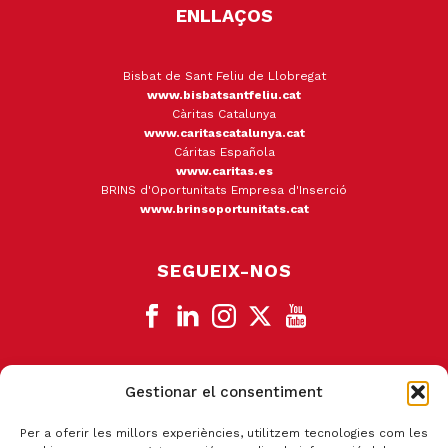
ENLLAÇOS
Bisbat de Sant Feliu de Llobregat
www.bisbatsantfeliu.cat
Càritas Catalunya
www.caritascatalunya.cat
Cáritas Española
www.caritas.es
BRINS d'Oportunitats Empresa d'Inserció
www.brinsoportunitats.cat
SEGUEIX-NOS
Gestionar el consentiment
CANAL DE DENÚNCIA
Per a oferir les millors experiències, utilitzem tecnologies com les