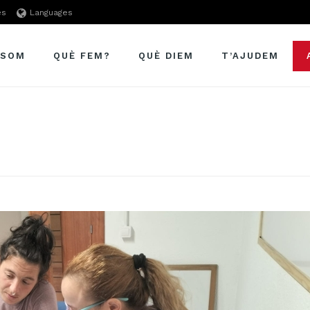
es
Languages
 SOM
QUÈ FEM?
QUÈ DIEM
T’AJUDEM