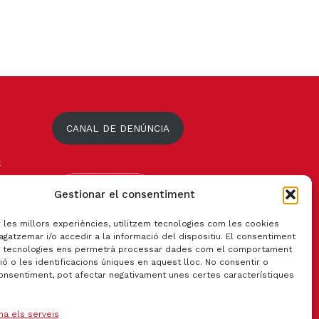
CANAL DE DENÚNCIA
t
Gestionar el consentiment
r les millors experiències, utilitzem tecnologies com les cookies
gatzemar i/o accedir a la informació del dispositiu. El consentiment
 tecnologies ens permetrà processar dades com el comportament
ó o les identificacions úniques en aquest lloc. No consentir o
consentiment, pot afectar negativament unes certes característiques
na els serveis