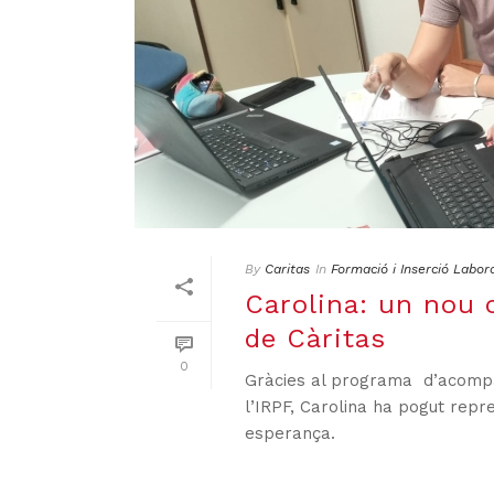
By
Caritas
In
Formació i Inserció Labor
Carolina: un nou 
de Càritas
0
Gràcies al programa d’acompan
l’IRPF, Carolina ha pogut repr
esperança.