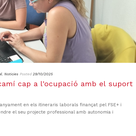
al
,
Noticies
Posted
29/10/2025
camí cap a l’ocupació amb el suport
yament en els itineraris laborals finançat pel FSE+ i
endre el seu projecte professional amb autonomia i