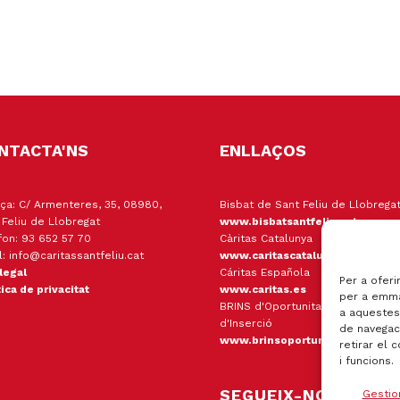
NTACTA'NS
ENLLAÇOS
ça: C/ Armenteres, 35, 08980,
Bisbat de Sant Feliu de Llobrega
 Feliu de Llobregat
www.bisbatsantfeliu.cat
fon: 93 652 57 70
Càritas Catalunya
l: info@caritassantfeliu.cat
www.caritascatalunya.cat
 legal
Cáritas Española
Per a oferi
tica de privacitat
www.caritas.es
per a emma
BRINS d'Oportunitats Empresa
a aquestes
d'Inserció
de navegaci
www.brinsoportunitats.cat
retirar el 
i funcions.
SEGUEIX-NOS
Gestio