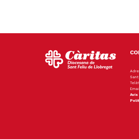
CO
Adre
Sant
Telè
Emai
Avís
Polí