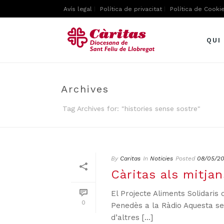
Avís legal
Política de privacitat
Política de Cooki
QUI
Archives
Tag Archives for: "histories sense sostre"
By
Caritas
In
Noticies
Posted
08/05/20
Càritas als mitja
El Projecte Aliments Solidaris
0
Penedès a la Ràdio Aquesta set
d’altres [...]