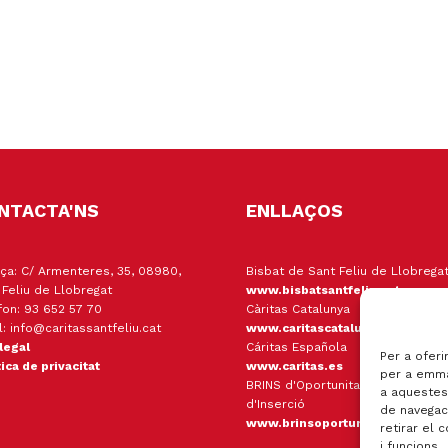
NTACTA'NS
ENLLAÇOS
ça: C/ Armenteres, 35, 08980,
Bisbat de Sant Feliu de Llobrega
 Feliu de Llobregat
www.bisbatsantfeliu.cat
fon: 93 652 57 70
Càritas Catalunya
l: info@caritassantfeliu.cat
www.caritascatalunya.cat
 legal
Cáritas Española
Per a oferi
tica de privacitat
www.caritas.es
per a emma
BRINS d'Oportunitats Empresa
a aquestes
d'Inserció
de navegaci
www.brinsoportunitats.cat
retirar el 
i funcions.