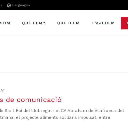
es
Languages
 SOM
QUÈ FEM?
QUÈ DIEM
T’AJUDEM
14
ns de comunicació
 de Sant Boi del Llobregat i el CA Abraham de Vilafranca del
mana, el projecte aliments solidaris impulsat, entre