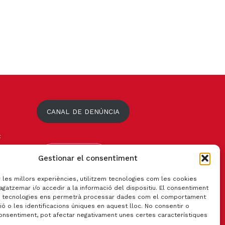
CANAL DE DENÚNCIA
t
Gestionar el consentiment
r les millors experiències, utilitzem tecnologies com les cookies
gatzemar i/o accedir a la informació del dispositiu. El consentiment
 tecnologies ens permetrà processar dades com el comportament
ó o les identificacions úniques en aquest lloc. No consentir o
consentiment, pot afectar negativament unes certes característiques