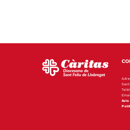
CO
Adre
Sant
Telè
Emai
Avís
Polí