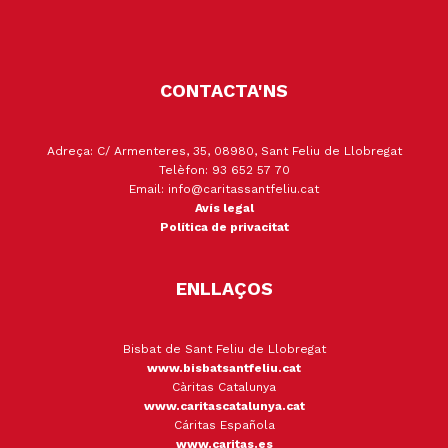
CONTACTA'NS
Adreça: C/ Armenteres, 35, 08980, Sant Feliu de Llobregat
Telèfon: 93 652 57 70
Email: info@caritassantfeliu.cat
Avís legal
Política de privacitat
ENLLAÇOS
Bisbat de Sant Feliu de Llobregat
www.bisbatsantfeliu.cat
Càritas Catalunya
www.caritascatalunya.cat
Cáritas Española
www.caritas.es