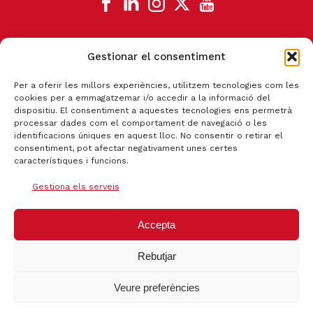
Gestionar el consentiment
CANAL DE DENÚNCIA
Per a oferir les millors experiències, utilitzem tecnologies com les
cookies per a emmagatzemar i/o accedir a la informació del
dispositiu. El consentiment a aquestes tecnologies ens permetrà
processar dades com el comportament de navegació o les
identificacions úniques en aquest lloc. No consentir o retirar el
consentiment, pot afectar negativament unes certes
característiques i funcions.
Gestiona els serveis
Accepta
Rebutjar
Certificat qualitat ISO 9001:2015
Veure preferències