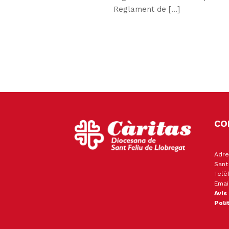
Reglament de [...]
CO
Adre
Sant
Telè
Emai
Avís
Polí