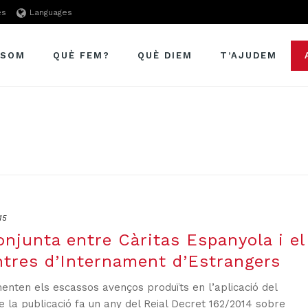
es
Languages
 SOM
QUÈ FEM?
QUÈ DIEM
T’AJUDEM
15
njunta entre Càritas Espanyola i el
tres d’Internament d’Estrangers
enten els escassos avenços produïts en l’aplicació del
 la publicació fa un any del Reial Decret 162/2014 sobre