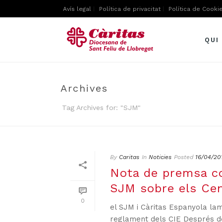
Avís legal
Política de privacitat
Política de Cooki
QUI
Archives
Tag Archives for: "SJM"
By
Caritas
In
Noticies
Posted
16/04/20
Nota de premsa co
SJM sobre els Cen
0
el SJM i Càritas Espanyola lam
reglament dels CIE Després de