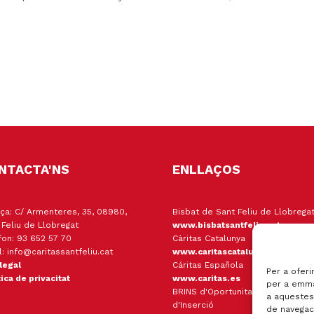
NTACTA'NS
ENLLAÇOS
ça: C/ Armenteres, 35, 08980,
Bisbat de Sant Feliu de Llobrega
 Feliu de Llobregat
www.bisbatsantfeliu.cat
fon: 93 652 57 70
Càritas Catalunya
l: info@caritassantfeliu.cat
www.caritascatalunya.cat
 legal
Cáritas Española
Per a oferi
tica de privacitat
www.caritas.es
per a emma
BRINS d'Oportunitats Empresa
a aquestes
d'Inserció
de navegaci