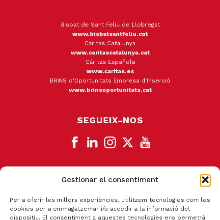
Bisbat de Sant Feliu de Llobregat
www.bisbatsantfeliu.cat
Càritas Catalunya
www.caritascatalunya.cat
Cáritas Española
www.caritas.es
BRINS d'Oportunitats Empresa d'Inserció
www.brinsoportunitats.cat
SEGUEIX-NOS
Gestionar el consentiment
CANAL DE DENÚNCIA
Per a oferir les millors experiències, utilitzem tecnologies com les
cookies per a emmagatzemar i/o accedir a la informació del
dispositiu. El consentiment a aquestes tecnologies ens permetrà