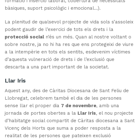
formació i inserció laboral, cobertura de necessitats
bàsiques, suport psicològic i emocional…).
La plenitud de qualsevol projecte de vida sols s’assoleix
podent gaudir de l’exercici de tots els drets i la
protecció social
n’és un més. Quan al nostre voltant o
sobre nostre, ja no hi ha res que ens protegeixi de viure
a la intempèrie en tots els sentits, esdevenim víctimes
d’aquesta vulneració de drets i de l’exclusió que
descarta a una part important de la societat.
Llar Iris
Aquest any, des de Càritas Diocesana de Sant Feliu de
Llobregat, celebrem també el dia de les persones
sense llar el proper dia
7 de novembre
, amb una
jornada de portes obertes a la
Llar Iris
, el nou projecte
d’habitatge social compartit de Càritas diocesana a Sant
Vicenç dels Horts que suma a poder resposta a la
realitat de les persones que pateixen exclusió