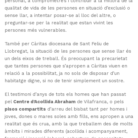
personal, a comprometre’s i contribuir a la millora de la
qualitat de vida de les persones en situació d’exclusió o
sense llar, a intentar posar-se al lloc del altre, o
preguntar-se per la realitat que estan vivint les
persones més vulnerables.
També per Càritas diocesana de Sant Feliu de
Llobregat, la situació de les persones que sense llar és
un dels eixos de treball. És preocupant la precarietat
que tantes persones que s’apropen a Càritas viuen en
relació a la possibilitat, ja no sols de disposar d’un
habitatge digne, si no de tenir simplement un sostre.
El testimoni d’anys de tots els homes que han passat
pel
Centre d’Acollida Abraham
de Vilafranca, o pels
pisos compartits
d’arreu del bisbat tant per homes i
joves, dones o mares soles amb fills, ens apropen a una
realitat que és crua, amb la que treballem des de molts
àmbits i mirades diferents (acollida i acompanyament,