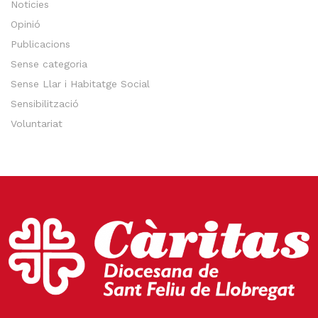
Noticies
Opinió
Publicacions
Sense categoria
Sense Llar i Habitatge Social
Sensibilització
Voluntariat