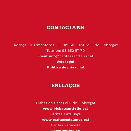
CONTACTA'NS
Adreça: C/ Armenteres, 35, 08980, Sant Feliu de Llobregat
Telèfon: 93 652 57 70
Email: info@caritassantfeliu.cat
Avís legal
Política de privacitat
ENLLAÇOS
Bisbat de Sant Feliu de Llobregat
www.bisbatsantfeliu.cat
Càritas Catalunya
www.caritascatalunya.cat
Cáritas Española
www.caritas.es