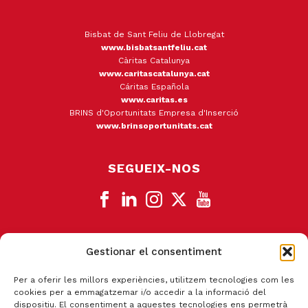
Bisbat de Sant Feliu de Llobregat
www.bisbatsantfeliu.cat
Càritas Catalunya
www.caritascatalunya.cat
Cáritas Española
www.caritas.es
BRINS d'Oportunitats Empresa d'Inserció
www.brinsoportunitats.cat
SEGUEIX-NOS
Gestionar el consentiment
CANAL DE DENÚNCIA
Per a oferir les millors experiències, utilitzem tecnologies com les
cookies per a emmagatzemar i/o accedir a la informació del
dispositiu. El consentiment a aquestes tecnologies ens permetrà