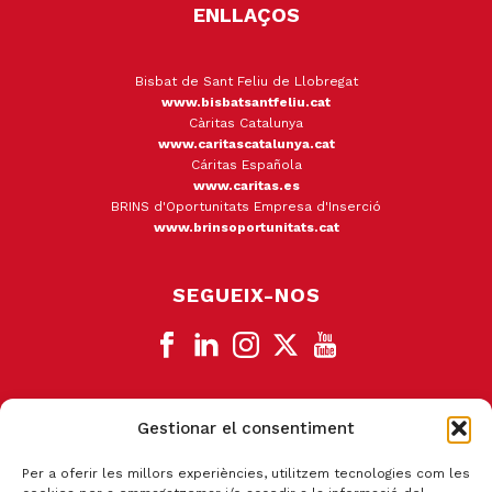
ENLLAÇOS
Bisbat de Sant Feliu de Llobregat
www.bisbatsantfeliu.cat
Càritas Catalunya
www.caritascatalunya.cat
Cáritas Española
www.caritas.es
BRINS d'Oportunitats Empresa d'Inserció
www.brinsoportunitats.cat
SEGUEIX-NOS
Gestionar el consentiment
CANAL DE DENÚNCIA
Per a oferir les millors experiències, utilitzem tecnologies com les