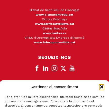
Bisbat de Sant Feliu de Llobregat
www.bisbatsantfeliu.cat
Càritas Catalunya
www.caritascatalunya.cat
Cáritas Española
www.caritas.es
BRINS d'Oportunitats Empresa d'Inserció
www.brinsoportunitats.cat
SEGUEIX-NOS
Gestionar el consentiment
CANAL DE DENÚNCIA
Per a oferir les millors experiències, utilitzem tecnologies com les
cookies per a emmagatzemar i/o accedir a la informació del
dispositiu. El consentiment a aquestes tecnologies ens permetrà