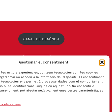
CANAL DE DENÚNCIA
t
Gestionar el consentiment
r les millors experiències, utilitzem tecnologies com les cookies
gatzemar i/o accedir a la informació del dispositiu. El consentiment
 tecnologies ens permetrà processar dades com el comportament
ó o les identificacions úniques en aquest lloc. No consentir o
consentiment, pot afectar negativament unes certes característiques
na els serveis