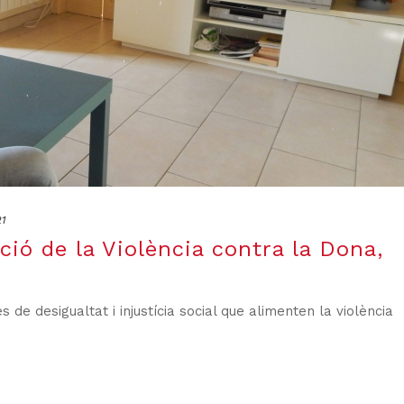
21
ació de la Violència contra la Dona,
 de desigualtat i injustícia social que alimenten la violència