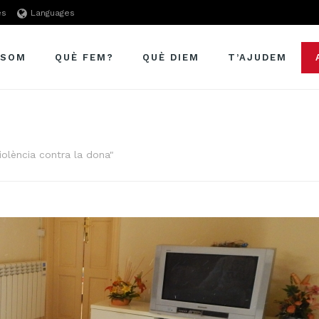
es
Languages
 SOM
QUÈ FEM?
QUÈ DIEM
T’AJUDEM
violència contra la dona"