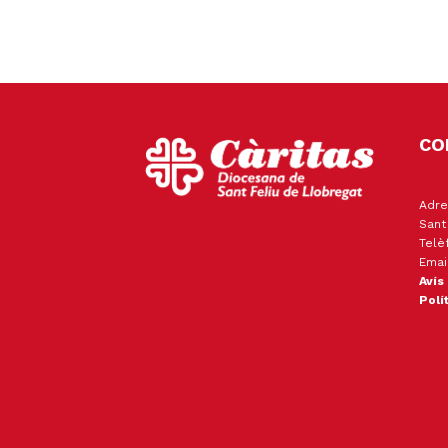
CO
Adre
Sant
Telè
Emai
Avís
Polí