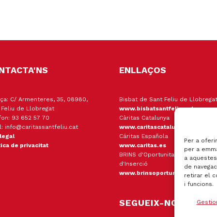
NTACTA'NS
ENLLAÇOS
ça: C/ Armenteres, 35, 08980,
Bisbat de Sant Feliu de Llobrega
 Feliu de Llobregat
www.bisbatsantfeliu.cat
fon: 93 652 57 70
Càritas Catalunya
l: info@caritassantfeliu.cat
www.caritascatalunya.cat
 legal
Cáritas Española
Per a oferi
tica de privacitat
www.caritas.es
per a emma
BRINS d'Oportunitats Empresa
a aquestes
d'Inserció
de navegaci
www.brinsoportunitats.cat
retirar el 
i funcions.
SEGUEIX-NOS
Gestio