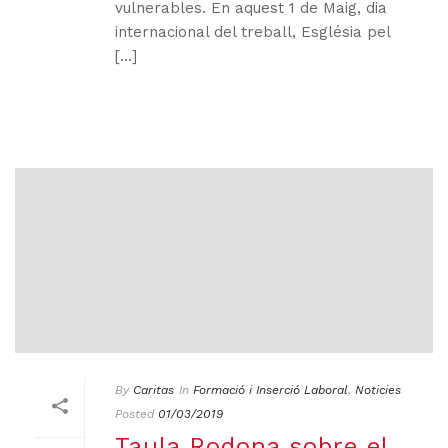
vulnerables. En aquest 1 de Maig, dia
internacional del treball, Església pel
[...]
By
Caritas
In
Formació i Inserció Laboral
,
Noticies
Posted
01/03/2019
Taula Rodona sobre el