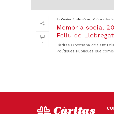
By
Caritas
In
Memòries
,
Noticies
Poste
Memòria social 20
Feliu de Llobregat
0
Càritas Diocesana de Sant Feli
Polítiques Públiques que combat
CO