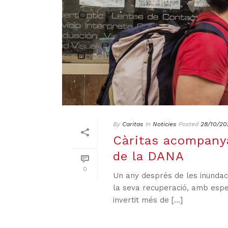
By
Caritas
In
Noticies
Posted
28/10/20
Càritas acompany
de la DANA
0
Un any després de les inundac
la seva recuperació, amb espec
invertit més de [...]