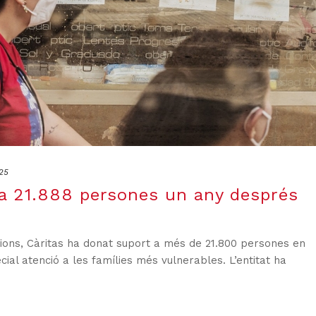
25
a 21.888 persones un any després
ions, Càritas ha donat suport a més de 21.800 persones en
ial atenció a les famílies més vulnerables. L’entitat ha