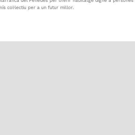
ilafranca del Penedès per oferir habitatge digne a persones
s col·lectiu per a un futur millor.