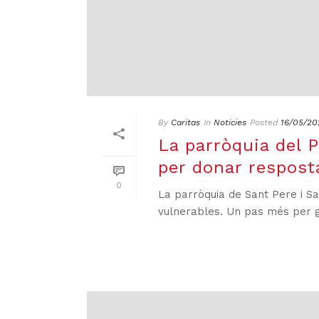
By
Caritas
In
Noticies
Posted
16/05/20
La parròquia del P
per donar respost
0
La parròquia de Sant Pere i San
vulnerables. Un pas més per ga