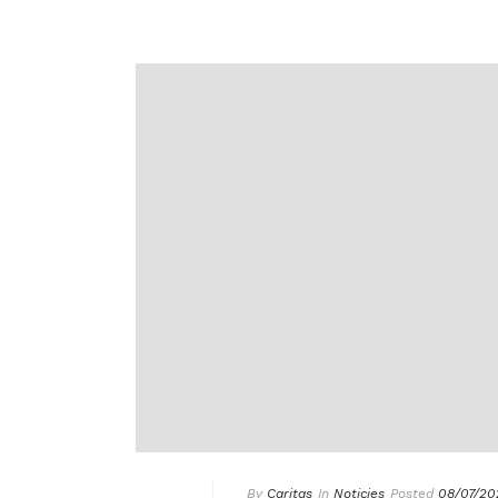
By
Caritas
In
Noticies
Posted
08/07/20