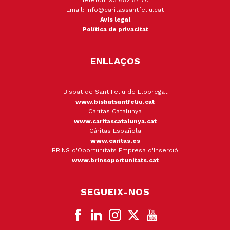
Telèfon: 93 652 57 70
Email: info@caritassantfeliu.cat
Avís legal
Política de privacitat
ENLLAÇOS
Bisbat de Sant Feliu de Llobregat
www.bisbatsantfeliu.cat
Càritas Catalunya
www.caritascatalunya.cat
Cáritas Española
www.caritas.es
BRINS d'Oportunitats Empresa d'Inserció
www.brinsoportunitats.cat
SEGUEIX-NOS