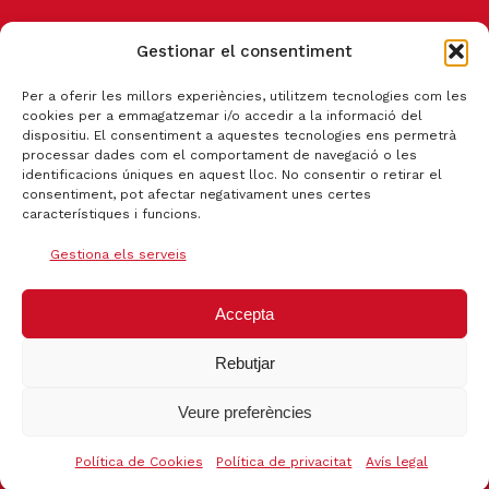
Gestionar el consentiment
CANAL DE DENÚNCIA
Per a oferir les millors experiències, utilitzem tecnologies com les
cookies per a emmagatzemar i/o accedir a la informació del
dispositiu. El consentiment a aquestes tecnologies ens permetrà
processar dades com el comportament de navegació o les
identificacions úniques en aquest lloc. No consentir o retirar el
consentiment, pot afectar negativament unes certes
característiques i funcions.
Gestiona els serveis
Accepta
Rebutjar
Certificat qualitat ISO 9001:2015
Veure preferències
Política de Cookies
Política de privacitat
Avís legal