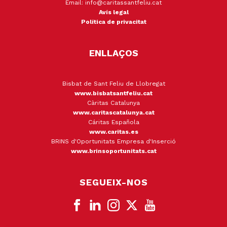
Email: info@caritassantfeliu.cat
Avís legal
Política de privacitat
ENLLAÇOS
Bisbat de Sant Feliu de Llobregat
www.bisbatsantfeliu.cat
Càritas Catalunya
www.caritascatalunya.cat
Cáritas Española
www.caritas.es
BRINS d'Oportunitats Empresa d'Inserció
www.brinsoportunitats.cat
SEGUEIX-NOS