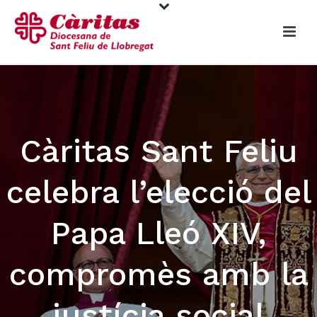
Càritas Sant Feliu
celebra l’elecció del
Papa Lleó XIV,
compromès amb la
justícia social