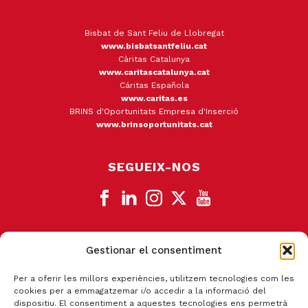
Bisbat de Sant Feliu de Llobregat
www.bisbatsantfeliu.cat
Càritas Catalunya
www.caritascatalunya.cat
Cáritas Española
www.caritas.es
BRINS d'Oportunitats Empresa d'Inserció
www.brinsoportunitats.cat
SEGUEIX-NOS
Gestionar el consentiment
CANAL DE DENÚNCIA
Per a oferir les millors experiències, utilitzem tecnologies com les
cookies per a emmagatzemar i/o accedir a la informació del
dispositiu. El consentiment a aquestes tecnologies ens permetrà