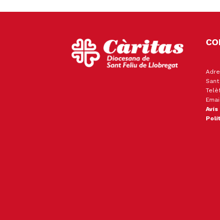
CO
Adre
Sant
Telè
Emai
Avís
Polí