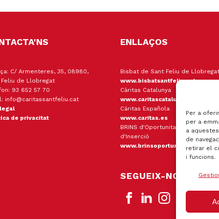
NTACTA'NS
ENLLAÇOS
ça: C/ Armenteres, 35, 08980,
Bisbat de Sant Feliu de Llobrega
 Feliu de Llobregat
www.bisbatsantfeliu.cat
fon: 93 652 57 70
Càritas Catalunya
l: info@caritassantfeliu.cat
www.caritascatalunya.cat
 legal
Cáritas Española
Per a oferi
tica de privacitat
www.caritas.es
per a emma
BRINS d'Oportunitats Empresa
a aquestes
d'Inserció
de navegaci
www.brinsoportunitats.cat
retirar el 
i funcions.
SEGUEIX-NOS
Gestio
A