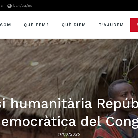
es
Languages
 SOM
QUÈ FEM?
QUÈ DIEM
T’AJUDEM
si humanitària Repúb
emocràtica del Con
11/03/2025