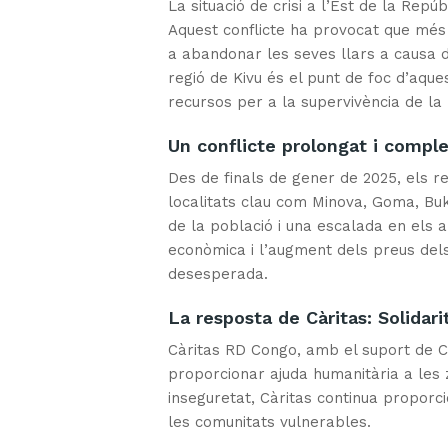
La situació de crisi a l’Est de la Rep
Aquest conflicte ha provocat que més
a abandonar les seves llars a causa d
regió de Kivu és el punt de foc d’aque
recursos per a la supervivència de la 
Un conflicte prolongat i compl
Des de finals de gener de 2025, els r
localitats clau com Minova, Goma, Buk
de la població i una escalada en els a
econòmica i l’augment dels preus dels
desesperada.
La resposta de Càritas: Solidari
Càritas RD Congo, amb el suport de C
proporcionar ajuda humanitària a les z
inseguretat, Càritas continua proporci
les comunitats vulnerables.