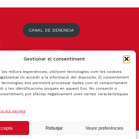
CANAL DE DENÚNCIA
t
Gestionar el consentiment
r les millors experiències, utilitzem tecnologies com les cookies
gatzemar i/o accedir a la informació del dispositiu. El consentiment
 tecnologies ens permetrà processar dades com el comportament
ó o les identificacions úniques en aquest lloc. No consentir o
consentiment, pot afectar negativament unes certes característiques
na els serveis
ccepta
Rebutjar
Veure preferències
Certificat qualitat ISO 9001:2015