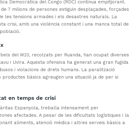
ública Democràtica del Congo (RDC) continua empitjorant.
 de 7 milions de persones estiguin desplaçades, forçades
e les tensions armades i els desastres naturals. La
sta crisi, amb una violència constant i una manca total de
població.
ex
ebels del M23, recolzats per Ruanda, han ocupat diverses
avu i Uvira. Aquesta ofensiva ha generat una gran fugida
busos i violacions de drets humans. La paralització
 productes bàsics agreugen una situació ja de per si
tat en temps de crisi
àritas Espanyola, treballa intensament per
ones afectades. A pesar de les dificultats logístiques i la
onant aliments, atenció mèdica i altres serveis bàsics a