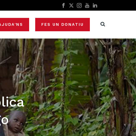
AJUDA’NS
FES UN DONATIU
lica
go