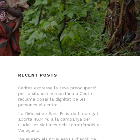
RECENT POSTS
Càritas expressa la seva preocupació
per la situació humanitària a Ceuta i
reclama posar la dignitat de les
persones al centre
La Diòcesi de Sant Feliu de Llobregat
aporta 46.147€ a la campanya per
ajudar les víctimes dels terratrèmols a
Veneçuela
Inaugurem els nous espais d’acollida i