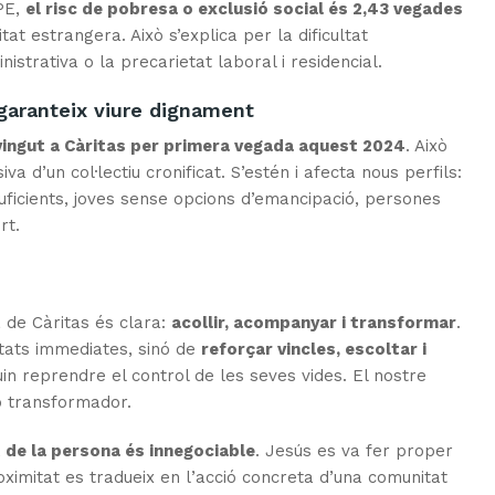
OPE,
el risc de pobresa o exclusió social és 2,43 vegades
at estrangera. Això s’explica per la dificultat
istrativa o la precarietat laboral i residencial.
 garanteix viure dignament
vingut a Càritas per primera vegada aquest 2024
. Això
 d’un col·lectiu cronificat. S’estén i afecta nous perfils:
ficients, joves sense opcions d’emancipació, persones
rt.
a de Càritas és clara:
acollir, acompanyar i transformar
.
tats immediates, sinó de
reforçar vincles, escoltar i
n reprendre el control de les seves vides. El nostre
ó transformador.
t de la persona és innegociable
. Jesús es va fer proper
ximitat es tradueix en l’acció concreta d’una comunitat