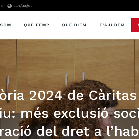
es
Languages
 SOM
QUÈ FEM?
QUÈ DIEM
T’AJUDEM
ria 2024 de Càritas
iu: més exclusió soci
ració del dret a l’hab