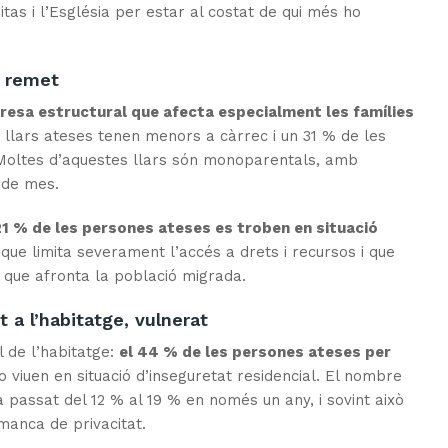
tas i l’Església per estar al costat de qui més ho
o remet
resa estructural que afecta especialment les famílies
s llars ateses tenen menors a càrrec i un 31 % de les
Moltes d’aquestes llars són monoparentals, amb
l de mes.
21 % de les persones ateses es troben en situació
t que limita severament l’accés a drets i recursos i que
 que afronta la població migrada.
 a l’habitatge, vulnerat
l de l’habitatge:
el 44 % de les persones ateses per
o viuen en situació d’inseguretat residencial. El nombre
 passat del 12 % al 19 % en només un any, i sovint això
manca de privacitat.