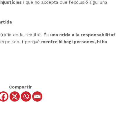
injustícies
i que no accepta que l’exclusió sigui una
artida
afia de la realitat. És
una crida a la responsabilitat
terpel·len. I perquè
mentre hi hagi persones, hi ha
Compartir