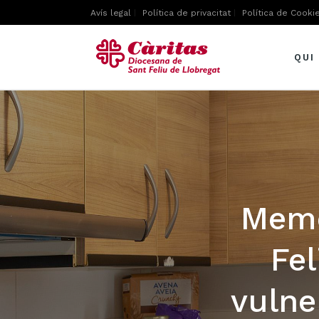
Avís legal
Política de privacitat
Política de Cooki
QUI
Memò
Fel
vulne