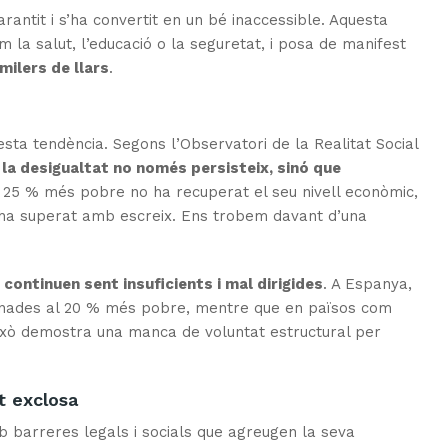
arantit i s’ha convertit en un bé inaccessible. Aquesta
 la salut, l’educació o la seguretat, i posa de manifest
ilers de llars
.
sta tendència. Segons l’Observatori de la Realitat Social
,
la desigualtat no només persisteix, sinó que
 el 25 % més pobre no ha recuperat el seu nivell econòmic,
 l’ha superat amb escreix. Ens trobem davant d’una
 continuen sent insuficients i mal dirigides
. A Espanya,
tinades al 20 % més pobre, mentre que en països com
Això demostra una manca de voluntat estructural per
t exclosa
barreres legals i socials que agreugen la seva