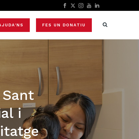
AJUDA’NS
FES UN DONATIU
 Sant
al i
itatge