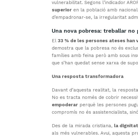
vulnerabilitat. Segons l’indicador AR
superior
en la població amb nacionalit
d’empadronar-se, la irregularitat admin
Una nova pobresa: treballar no
El
33 % de les persones ateses han 
demostra que la pobresa no és exclusiva
famílies amb feina però amb sous insu
que s’han quedat sense xarxa de supo
Una resposta transformadora
Davant d’aquesta realitat, la respost
No es tracta només de cobrir necessi
empoderar
perquè les persones pugui
compromís no és assistencialista, sin
Des de la mirada cristiana,
la dignita
als més vulnerables. Avui, aquesta pro