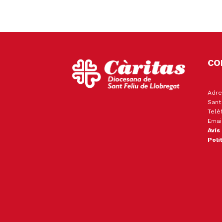
CO
Adre
Sant
Telè
Emai
Avís
Polí