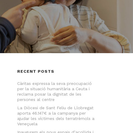
RECENT POSTS
Càritas expressa la seva preocupació
per la situació humanitària a Ceuta i
reclama posar la dignitat de les
persones al centre
La Diòcesi de Sant Feliu de Llobregat
aporta 46.147€ a la campanya per
ajudar les víctimes dels terratrèmols a
Veneçuela
Inaugurem els nous espais d’acollida i