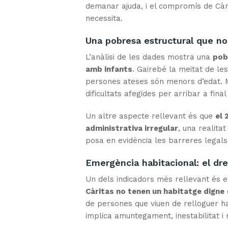
demanar ajuda, i el compromís de Càri
necessita.
Una pobresa estructural que n
L’anàlisi de les dades mostra una
pob
amb infants
. Gairebé la meitat de le
persones ateses són menors d’edat. 
dificultats afegides per arribar a fina
Un altre aspecte rellevant és que
el 
administrativa irregular
, una realita
posa en evidència les barreres legals
Emergència habitacional: el dret
Un dels indicadors més rellevant és e
Càritas no tenen un habitatge digne
de persones que viuen de relloguer ha
implica amuntegament, inestabilitat i 