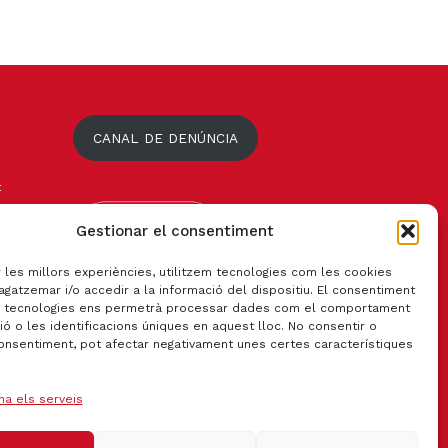
CANAL DE DENÚNCIA
t
Gestionar el consentiment
r les millors experiències, utilitzem tecnologies com les cookies
gatzemar i/o accedir a la informació del dispositiu. El consentiment
 tecnologies ens permetrà processar dades com el comportament
ó o les identificacions úniques en aquest lloc. No consentir o
consentiment, pot afectar negativament unes certes característiques
na els serveis