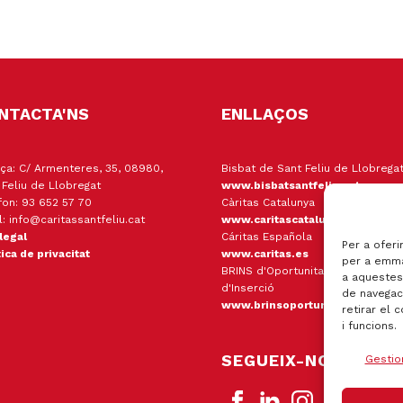
NTACTA'NS
ENLLAÇOS
ça: C/ Armenteres, 35, 08980,
Bisbat de Sant Feliu de Llobrega
 Feliu de Llobregat
www.bisbatsantfeliu.cat
fon: 93 652 57 70
Càritas Catalunya
l: info@caritassantfeliu.cat
www.caritascatalunya.cat
 legal
Cáritas Española
Per a oferi
tica de privacitat
www.caritas.es
per a emma
BRINS d'Oportunitats Empresa
a aquestes
d'Inserció
de navegaci
www.brinsoportunitats.cat
retirar el 
i funcions.
SEGUEIX-NOS
Gestio