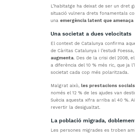
L’habitatge ha deixat de ser un dret g
situació vulnera drets fonamentals com
una
emergència latent que amenaça m
Una societat a dues velocitats
El context de Catalunya confirma aque
de Càritas Catalunya i l’estudi Foessa
augmenta
. Des de la crisi del 2008,
a diferència del 10 % més ric, que ja
societat cada cop més polaritzada.
Malgrat això,
les prestacions socials
només el 12 % de les ajudes van des
Suècia aquesta xifra arriba al 40 %. 
revertir la desigualtat.
La població migrada, doblemen
Les persones migrades es troben amb 